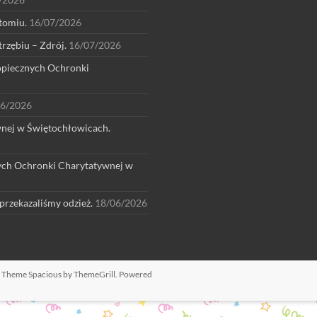
tomiu.
16/07/2026
rzębiu – Zdrój.
16/07/2026
dopiecznych Ochronki
06/2026
wnej w Świętochłowicach.
nych Ochronki Charytatywnej w
rzekazaliśmy odzież.
18/06/2026
d. Theme
Spacious
by ThemeGrill. Powered