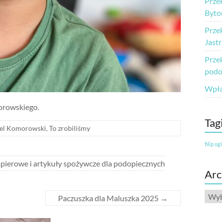
Prze
Byto
Prze
Jastr
Przek
podo
Wpłac
orowskiego.
Tag
el Komorowski
,
To zrobiliśmy
filip og
papierowe i artykuły spożywcze dla podopiecznych
Ar
Arch
Paczuszka dla Maluszka 2025
→