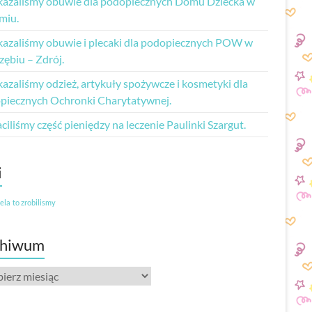
kazaliśmy obuwie dla podopiecznych Domu Dziecka w
miu.
kazaliśmy obuwie i plecaki dla podopiecznych POW w
zębiu – Zdrój.
azaliśmy odzież, artykuły spożywcze i kosmetyki dla
piecznych Ochronki Charytatywnej.
iliśmy część pieniędzy na leczenie Paulinki Szargut.
i
iela
to zrobilismy
chiwum
iwum