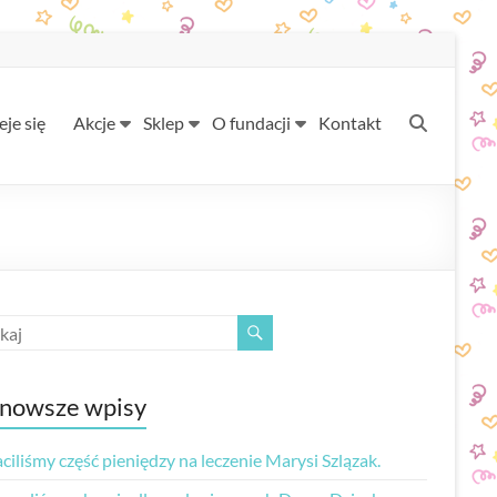
eje się
Akcje
Sklep
O fundacji
Kontakt
nowsze wpisy
iliśmy część pieniędzy na leczenie Marysi Szlązak.