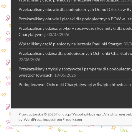
Przekazaliśmy obuwie dla podopiecznych Domu Dziecka w By
Przekazaliśmy obuwie i plecaki dla podopiecznych POW w Jast
Przekazaliśmy odzież, artykuły spożywcze i kosmetyki dla po
Charytatywnej.
03/07/2026
Wpłaciliśmy część pieniędzy na leczenie Paulinki Szargut.
30/
Przekazaliśmy odzież dla podopiecznych Ochronki Charytaty
22/06/2026
Przekazaliśmy artykuły spożywcze i pampersy dla podopiecz
Świętochłowicach.
19/06/2026
Podopiecznym Ochronki Charytatywnej w Świętochłowicach p
Prawa autorskie © 2026
Fundacja "Wspólna Nadzieja"
. All rights reserve
by:
WordPress
.