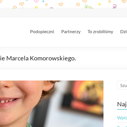
Podopieczni
Partnerzy
To zrobiliśmy
Dzi
enie Marcela Komorowskiego.
Naj
Wpłac