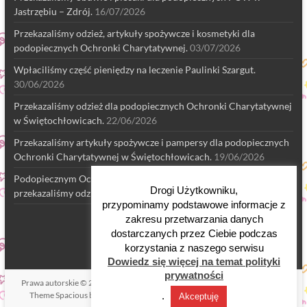
Jastrzębiu – Zdrój.
16/07/2026
Przekazaliśmy odzież, artykuły spożywcze i kosmetyki dla
podopiecznych Ochronki Charytatywnej.
03/07/2026
Wpłaciliśmy część pieniędzy na leczenie Paulinki Szargut.
30/06/2026
Przekazaliśmy odzież dla podopiecznych Ochronki Charytatywnej
w Świętochłowicach.
22/06/2026
Przekazaliśmy artykuły spożywcze i pampersy dla podopiecznych
Ochronki Charytatywnej w Świętochłowicach.
19/06/2026
Podopiecznym Ochronki Charytatywnej w Świętochłowicach
Drogi Użytkowniku,
przekazaliśmy odzież.
18/06/2026
przypominamy podstawowe informacje z
zakresu przetwarzania danych
dostarczanych przez Ciebie podczas
korzystania z naszego serwisu
Dowiedz się więcej na temat polityki
prywatności
Prawa autorskie © 2026
Fundacja "Wspólna Nadzieja"
. All rights reserved.
Theme
Spacious
by ThemeGrill. Powered by:
.
WordPress
.
Akceptuję