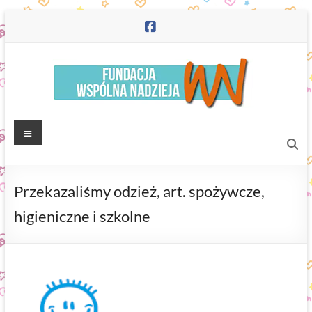
Skip
to
content
Fundacja
Menu
"Wspólna
Nadzieja"
Przekazaliśmy odzież, art. spożywcze,
higieniczne i szkolne