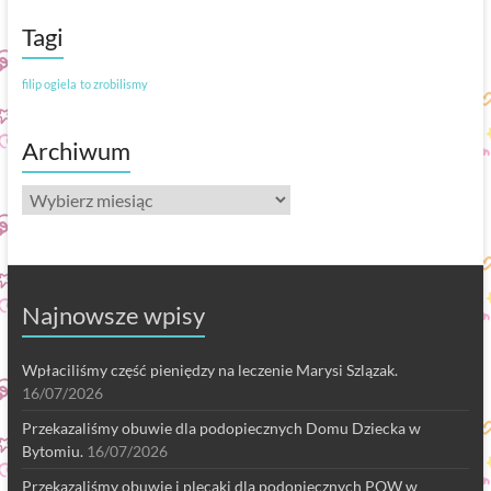
Tagi
filip ogiela
to zrobilismy
Archiwum
Archiwum
Najnowsze wpisy
Wpłaciliśmy część pieniędzy na leczenie Marysi Szlązak.
16/07/2026
Przekazaliśmy obuwie dla podopiecznych Domu Dziecka w
Bytomiu.
16/07/2026
Przekazaliśmy obuwie i plecaki dla podopiecznych POW w