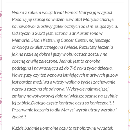
Walka z rakiem wciąż trwa! Pomóż Marysi ją wygrać!
Podaruj jej szansę na widzenie świata! Marysia choruje
na nowotwór złośliwy gałek ocznych od 8 miesiąca życia.
Od stycznia 2021 jest leczona u dr Abramsona w
Memorial Sloan Kettering Cancer Center, najlepszego
onkologa okulistycznego na świecie. Rezultaty leczenia
jak na razie są dobre i guzy w obu oczach zostały na
obecną chwilę zaleczone. Jednak jest to choroba
podstępna i nawracająca aż do 7-8 roku życia dziecka.
Nowe guzy czy też wznowa istniejących martwych guzów
jest bardzo możliwa a wtedy walka o życie i zachowanie
wzroku zaczyna się od nowa. Wykrycie najmniejszej
zmiany nowotworowej daje największe szanse na szybkie
jej zabicie.Dlatego częste kontrole oczu są konieczne!!!!
Przerwanie leczenia to dla Marysi wyrok utraty wzroku i
życia!!!
Każde badanie kontrolne oczu to też olbrzymi wydatek