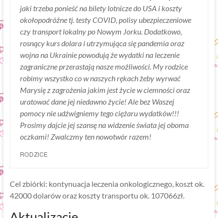
jaki trzeba ponieść na bilety lotnicze do USA i koszty
okołopodróżne tj. testy COVID, polisy ubezpieczeniowe
czy transport lokalny po Nowym Jorku. Dodatkowo,
rosnący kurs dolara i utrzymująca się pandemia oraz
wojna na Ukrainie powodują że wydatki na leczenie
zagraniczne przerastają nasze możliwości. My rodzice
robimy wszystko co w naszych rękach żeby wyrwać
Marysię z zagrożenia jakim jest życie w ciemności oraz
uratować dane jej niedawno życie! Ale bez Waszej
pomocy nie udźwigniemy tego ciężaru wydatków!!!
Prosimy dajcie jej szansę na widzenie świata jej oboma
oczkami! Zwalczmy ten nowotwór razem!
RODZICE
Cel zbiórki: kontynuacja leczenia onkologicznego, koszt ok.
42000 dolarów oraz koszty transportu ok. 107066zł.
Aktualizacje