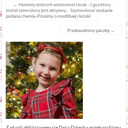
←
Niestety dobrych wiadomości brak :-( guz który
został zamrożony jest aktywny… Szymonkowi zostanie
podana chemia. Prosimy o modlitwę i kciuki
Przekazaliśmy paczkę
→
Z okazji zbliżającego się Dnia Dziecka przekazaliśmy