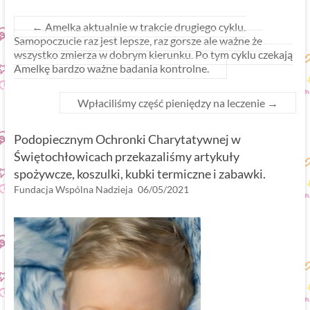
←
Amelka aktualnie w trakcie drugiego cyklu.
Samopoczucie raz jest lepsze, raz gorsze ale ważne że
wszystko zmierza w dobrym kierunku. Po tym cyklu czekają
Amelkę bardzo ważne badania kontrolne.
Wpłaciliśmy część pieniędzy na leczenie
→
Podopiecznym Ochronki Charytatywnej w
Świętochłowicach przekazaliśmy artykuły
spożywcze, koszulki, kubki termiczne i zabawki.
Fundacja Wspólna Nadzieja
06/05/2021