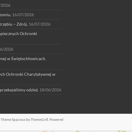
/2026
tomiu.
16/07/2026
rzębiu – Zdrój.
16/07/2026
dopiecznych Ochronki
06/2026
wnej w Świętochłowicach.
nych Ochronki Charytatywnej w
rzekazaliśmy odzież.
18/06/2026
d. Theme
Spacious
by ThemeGrill. Powered