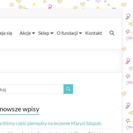
eje się
Akcje
Sklep
O fundacji
Kontakt
nowsze wpisy
iliśmy część pieniędzy na leczenie Marysi Szlązak.