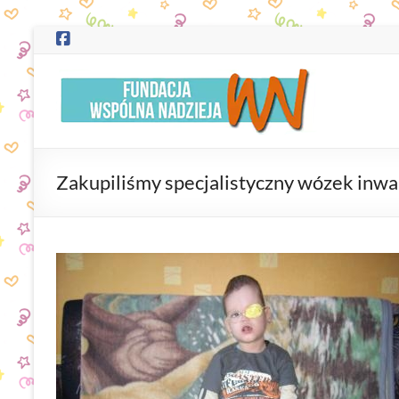
Skip
to
content
Fundacja
"Wspólna
Nadzieja"
Zakupiliśmy specjalistyczny wózek inwa