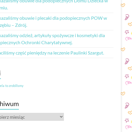
kazaliśmy obuwie dla podopiecznych Domu Dziecka w
miu.
kazaliśmy obuwie i plecaki dla podopiecznych POW w
zębiu – Zdrój.
azaliśmy odzież, artykuły spożywcze i kosmetyki dla
piecznych Ochronki Charytatywnej.
iliśmy część pieniędzy na leczenie Paulinki Szargut.
i
iela
to zrobilismy
chiwum
iwum