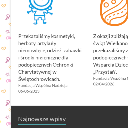
Przekazaliśmy kosmetyki,
Z okazji zbliżaj
herbaty, artykuły
świąt Wielkan
niemowlęce, odzież, zabawki
przekazaliśmy 
i środki higieniczne dla
podopiecznych
podopiecznych Ochronki
Wsparcia Dziec
Charytatywnej w
„Przystań”.
Świętochłowicach.
Fundacja Wspólna 
02/04/2026
Fundacja Wspólna Nadzieja
06/06/2023
Najnowsze wpisy