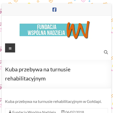
Skip
to
content
Fundacja
Menu
"Wspólna
Nadzieja"
Kuba przebywa na turnusie
rehabilitacyjnym
Kuba przebywa na turnusie rehabilitacyjnym w Gołdapi.
Fundacja Wspólna Nadzieja
06/07/2018