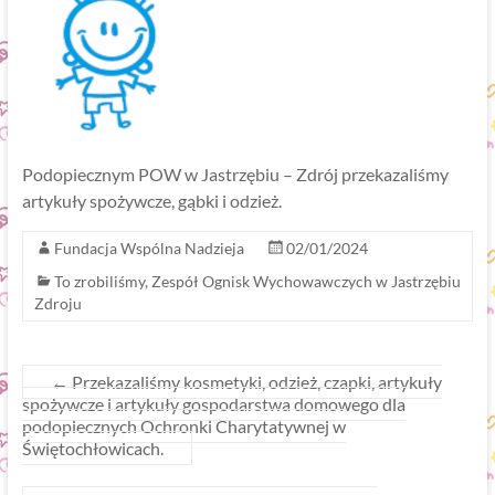
Podopiecznym POW w Jastrzębiu – Zdrój przekazaliśmy
artykuły spożywcze, gąbki i odzież.
Fundacja Wspólna Nadzieja
02/01/2024
To zrobiliśmy
,
Zespół Ognisk Wychowawczych w Jastrzębiu
Zdroju
←
Przekazaliśmy kosmetyki, odzież, czapki, artykuły
spożywcze i artykuły gospodarstwa domowego dla
podopiecznych Ochronki Charytatywnej w
Świętochłowicach.